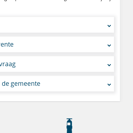
rente
vraag
ij de gemeente