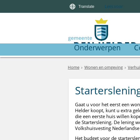
Lees voor
Translate
Onderwerpen
C
Home
Wonen en omgeving
Verhu
Starterslenin
Gaat u voor het eerst een wo
Helder koopt, kunt u extra g
die een eerste huis willen ko
de Starterslening. De lening w
Volkshuisvesting Nederlandse
Het budget voor de starterslen