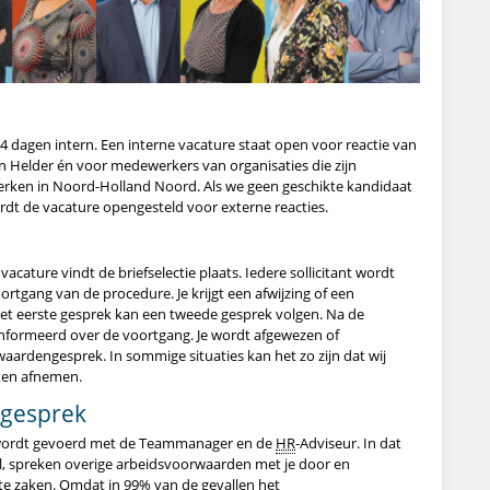
14 dagen intern. Een interne vacature staat open voor reactie van
Helder én voor medewerkers van organisaties die zijn
erken in Noord-Holland Noord. Als we geen geschikte kandidaat
ordt de vacature opengesteld voor externe reacties.
acature vindt de briefselectie plaats. Iedere sollicitant wordt
rtgang van de procedure. Je krijgt een afwijzing of een
het eerste gesprek kan een tweede gesprek volgen. Na de
ïnformeerd over de voortgang. Je wordt afgewezen of
ardengesprek. In sommige situaties kan het zo zijn dat wij
aten afnemen.
gesprek
wordt gevoerd met de Teammanager en de
HR
-Adviseur. In dat
el, spreken overige arbeidsvoorwaarden met je door en
te zaken. Omdat in 99% van de gevallen het