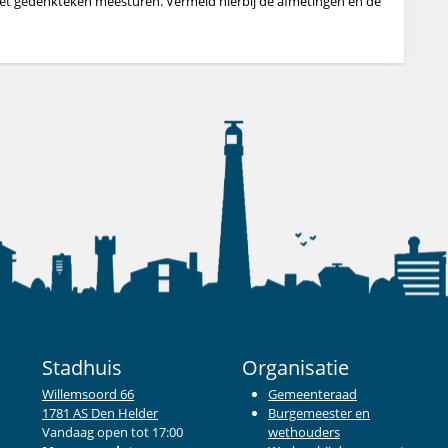
 het gedenkteken meesturen. Vermeld hierbij de afmetingen en de
Stadhuis
Organisatie
Willemsoord 66
Gemeenteraad
1781 AS Den Helder
Burgemeester en
Vandaag open tot 17:00
wethouders