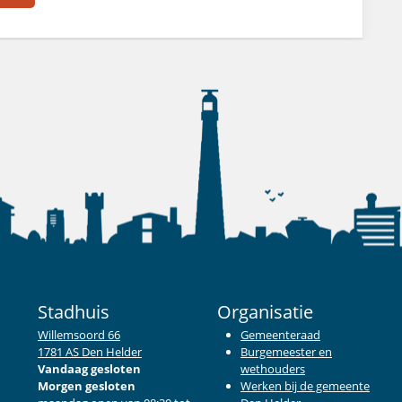
Stadhuis
Organisatie
Willemsoord 66
Gemeenteraad
1781 AS Den Helder
Burgemeester en
Vandaag gesloten
wethouders
Morgen gesloten
Werken bij de gemeente