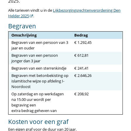
2025.
Alle tarieven vindt u in de
Lijkbezorgingsrechtenverordening Den
Helder 2025
.
Begraven
Omschrijving
Bedrag
Begraven van een persoon van 3
€ 1.292,45
jaar en ouder
Begraven van een persoon
€ 612,81
jonger dan 3 jaar
Begraven van een sterrenkindje
€ 241,41
Begraven met betonbekisting op
€ 2.646,26
islamitische wijze op afdeling I-
Noordoost
Op zaterdag en op werkdagen
€ 208,92
na 15.00 uur wordt per
begraving een
extra bedrag geheven van
Kosten voor een graf
Een eigen graf voor de duur van 20 jaar.