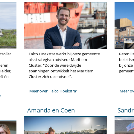
Falco Hoekstra werkt bij onze gemeente
troller
Peter Os
als strategisch adviseur Maritiem
beleids
Cluster: "Door de wereldwijde
deren
bij onze
spanningen ontwikkelt het Maritiem
Helder,
gemeent
Cluster zich razendsnel".
eft én
Meer over 'Falco Hoekstra'
Meer ov
'
Amanda en Coen
Sandr